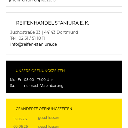
18.02.2016
REIFENHANDEL STANIURA E. K.
Juchostraße 33 | 44143 Dortmund
Tel.: 02 31 / 51 18 11
info@reifen-staniura.de
UNSERE ÖFFNUNGSZEITEN
Mo.-Fr.
08:00 - 17:00 Uhr
Sa.
nur nach Vereinbarung
GEÄNDERTE ÖFFNUNGSZEITEN
geschlossen
15.05.26
05.06.26
geschlossen